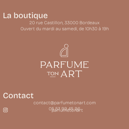
La boutique
20 rue Castillon, 33000 Bordeaux
Ouvert du mardi au samedi, de 10h30 à 19h
Contact
contact@parfumetonart.com
05 57 99 45 96
parfumetonart